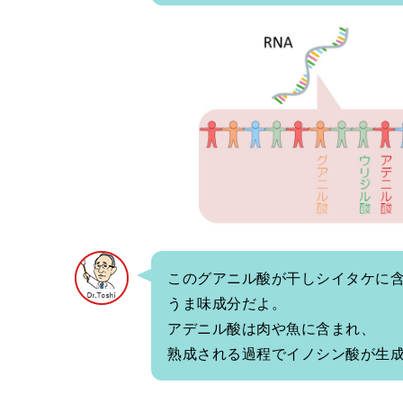
このグアニル酸が干しシイタケに
うま味成分だよ。
アデニル酸は肉や魚に含まれ、
熟成される過程でイノシン酸が生