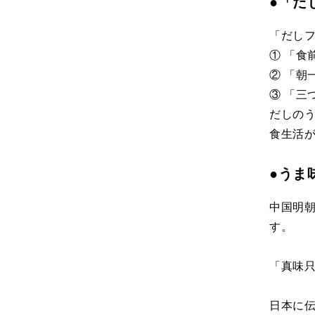
●「だ
「だし
① 「食
② 「朝
③ 「三
だしの
食生活
●うま
中国明朝
す。
「真味
日本に