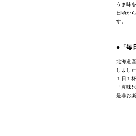
うま味
日頃か
す。
●「毎
北海道
しまし
１日１
「真味
是非お