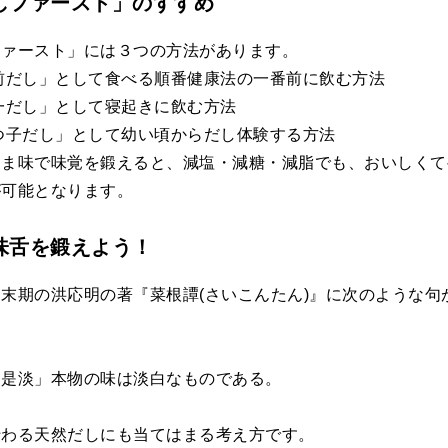
しファースト」のすすめ
ファースト」には３つの方法があります。
前だし」として食べる順番健康法の一番前に飲む方法
一だし」として寝起きに飲む方法
つ子だし」として幼い頃からだし体験する方法
うま味で味覚を鍛えると、減塩・減糖・減脂でも、おいしくて
が可能となります。
味舌を鍛えよう！
末期の洪応明の著『菜根譚(さいこんたん)』に次のような句
只是淡」本物の味は淡白なものである。
伝わる天然だしにも当てはまる考え方です。