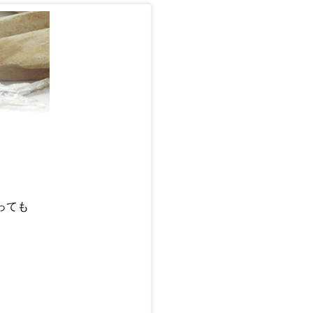
。
っても