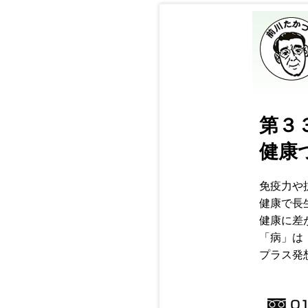
第３
健康
免疫力や
健康で長
健康に差
「病」は
プラス発